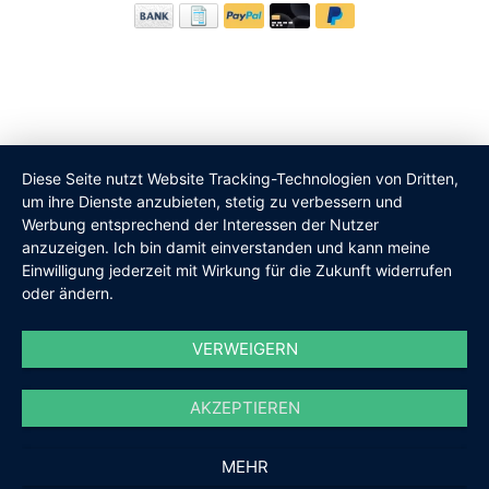
Diese Seite nutzt Website Tracking-Technologien von Dritten,
um ihre Dienste anzubieten, stetig zu verbessern und
Werbung entsprechend der Interessen der Nutzer
anzuzeigen. Ich bin damit einverstanden und kann meine
Einwilligung jederzeit mit Wirkung für die Zukunft widerrufen
Kundenbewertungen und Erfahrungen zu
oder ändern.
Biskami
SEHR GUT
VERWEIGERN
%
100
Empfehlungen auf
ProvenExpert.com
5,00
/
4,95
AKZEPTIEREN
8
MEHR
Bewertungen auf ProvenExpert.com
SEHR GUT