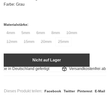
Farbe: Grau
Materialstärke:
4mm
5mm
6mm
8mm
10mm
12mm
15mm
20mm
25mm
Nicht auf Lager
be in Deutschland gefertigt
Versandkostenfrei ab 99,-
Dieses Produkt teilen:
Facebook
Twitter
Pinterest
E-Mail