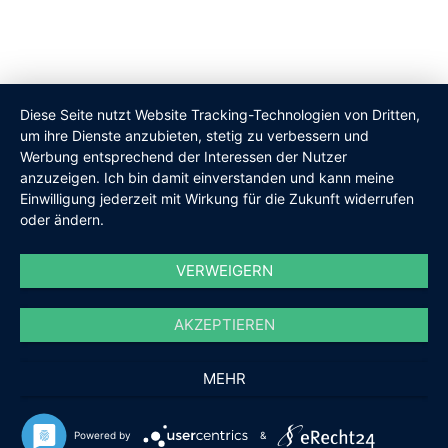
Diese Seite nutzt Website Tracking-Technologien von Dritten,
um ihre Dienste anzubieten, stetig zu verbessern und
Werbung entsprechend der Interessen der Nutzer
anzuzeigen. Ich bin damit einverstanden und kann meine
Einwilligung jederzeit mit Wirkung für die Zukunft widerrufen
Kundenbewertungen und Erfahrungen zu
oder ändern.
Biskami
SEHR GUT
VERWEIGERN
%
100
Empfehlungen auf
ProvenExpert.com
5,00
/
4,95
AKZEPTIEREN
8
MEHR
Bewertungen auf ProvenExpert.com
SEHR GUT
Wir benutzen Cookies nur für interne Zwecke um den Webshop zu verbessern. Ist
Erfahren Sie mehr über dieses Bewertungssiegel
Powered by
&
das in Ordnung?
Ja
Nein
8
Kundenbewertungen