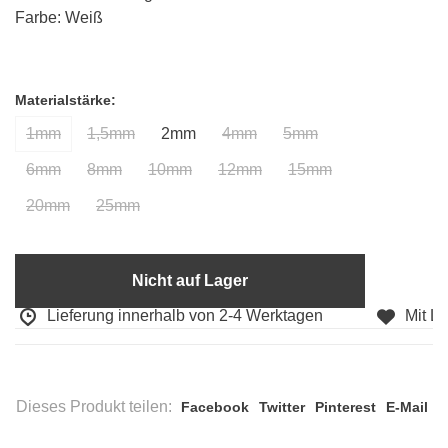
Farbe: Weiß
Materialstärke:
1mm
1,5mm
2mm
4mm
5mm
6mm
8mm
10mm
12mm
15mm
20mm
25mm
Nicht auf Lager
Lieferung innerhalb von 2-4 Werktagen
Mit Lieb
Dieses Produkt teilen:
Facebook
Twitter
Pinterest
E-Mail