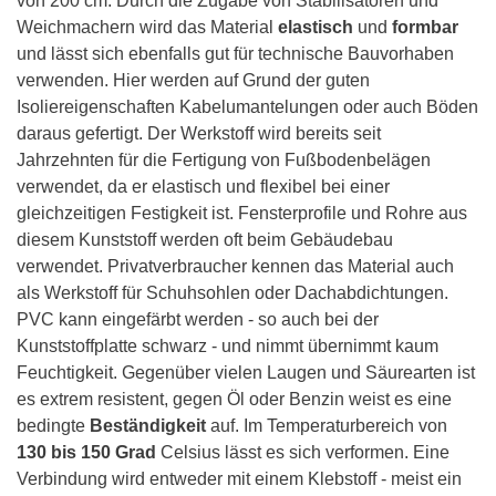
von 200 cm. Durch die Zugabe von Stabilisatoren und
Weichmachern wird das Material
elastisch
und
formbar
und lässt sich ebenfalls gut für technische Bauvorhaben
verwenden. Hier werden auf Grund der guten
Isoliereigenschaften Kabelumantelungen oder auch Böden
daraus gefertigt. Der Werkstoff wird bereits seit
Jahrzehnten für die Fertigung von Fußbodenbelägen
verwendet, da er elastisch und flexibel bei einer
gleichzeitigen Festigkeit ist. Fensterprofile und Rohre aus
diesem Kunststoff werden oft beim Gebäudebau
verwendet. Privatverbraucher kennen das Material auch
als Werkstoff für Schuhsohlen oder Dachabdichtungen.
PVC kann eingefärbt werden - so auch bei der
Kunststoffplatte schwarz - und nimmt übernimmt kaum
Feuchtigkeit. Gegenüber vielen Laugen und Säurearten ist
es extrem resistent, gegen Öl oder Benzin weist es eine
bedingte
Beständigkeit
auf. Im Temperaturbereich von
130 bis 150 Grad
Celsius lässt es sich verformen. Eine
Verbindung wird entweder mit einem Klebstoff - meist ein