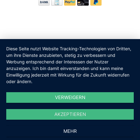
Diese Seite nutzt Website Tracking-Technologien von Dritten,
um ihre Dienste anzubieten, stetig zu verbessern und
Werbung entsprechend der Interessen der Nutzer
anzuzeigen. Ich bin damit einverstanden und kann meine
Einwilligung jederzeit mit Wirkung für die Zukunft widerrufen
Kundenbewertungen und Erfahrungen zu
oder ändern.
Biskami
SEHR GUT
VERWEIGERN
%
100
Empfehlungen auf
ProvenExpert.com
5,00
/
4,95
AKZEPTIEREN
8
MEHR
Bewertungen auf ProvenExpert.com
SEHR GUT