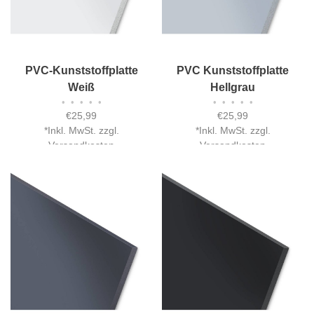
PVC-Kunststoffplatte
PVC Kunststoffplatte
Weiß
Hellgrau
•
•
•
•
•
•
•
•
•
•
€25,99
€25,99
*
Inkl. MwSt. zzgl.
*
Inkl. MwSt. zzgl.
Versandkosten
Versandkosten